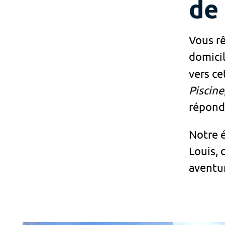
de 
Vous rê
domicil
vers ce
Piscine
répondr
Notre é
Louis, 
aventur