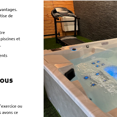
vantages.
tise de
tre
 piscines et
.
ents
tous
’exercice ou
s avons ce