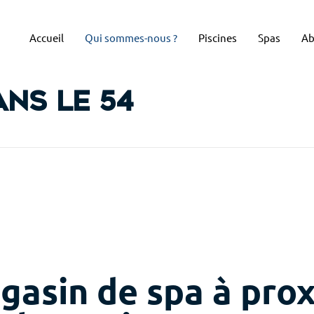
Accueil
Qui sommes-nous ?
Piscines
Spas
Ab
ans le 54
gasin de spa à pro