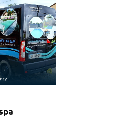
ancy
 spa