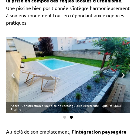
la prise en compte des règles locales d’urbanisme
.
Une piscine bien positionnée s’intègre harmonieusement
à son environnement tout en répondant aux exigences
pratiques.
Après - Construction d'une piscine rectangulaire extérieure - Qualité Spa &
A
Piscine
Au-delà de son emplacement,
l’intégration paysagère