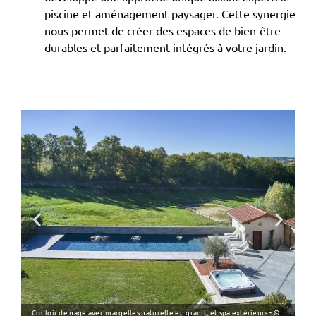
piscine et aménagement paysager. Cette synergie
nous permet de créer des espaces de bien-être
durables et parfaitement intégrés à votre jardin.
Couloir de nage avec margelles naturelle en granit, et spa extérieurs - ©
Pi