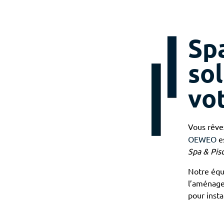
Spa
sol
vo
Vous rêve
OEWEO
es
Spa & Pis
Notre équ
l’aménage
pour insta