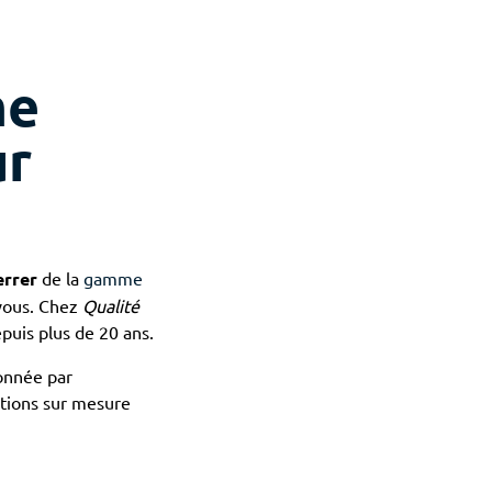
me
ur
errer
de la
gamme
 vous. Chez
Qualité
puis plus de 20 ans.
ionnée par
tions sur mesure